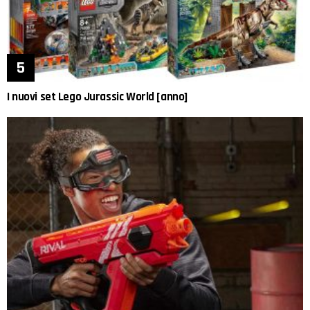
I nuovi set Lego Jurassic World [anno]