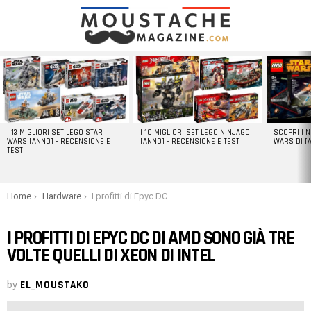
LATEST
STORIES
I 13 MIGLIORI SET LEGO STAR
I 10 MIGLIORI SET LEGO NINJAGO
SCOPRI I 
WARS [ANNO] – RECENSIONE E
[ANNO] – RECENSIONE E TEST
WARS DI [
TEST
You are here:
Home
Hardware
I profitti di Epyc DC di AMD sono già tre volte quelli di Xeon di Intel
I PROFITTI DI EPYC DC DI AMD SONO GIÀ TRE
VOLTE QUELLI DI XEON DI INTEL
by
EL_MOUSTAKO