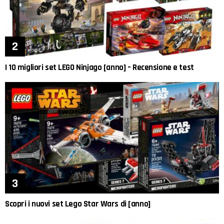
I 10 migliori set LEGO Ninjago [anno] – Recensione e test
Scopri i nuovi set Lego Star Wars di [anno]