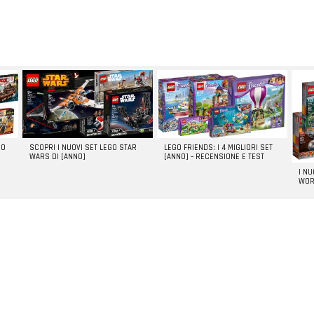
GO
SCOPRI I NUOVI SET LEGO STAR
LEGO FRIENDS: I 4 MIGLIORI SET
WARS DI [ANNO]
[ANNO] – RECENSIONE E TEST
I N
WOR