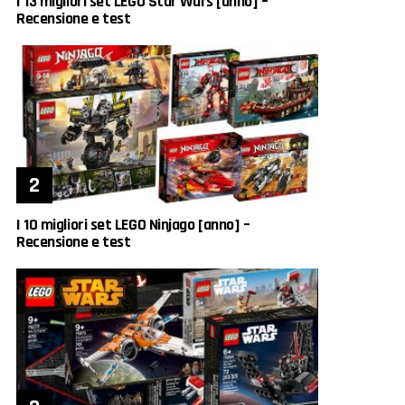
I 13 migliori set LEGO Star Wars [anno] –
Recensione e test
I 10 migliori set LEGO Ninjago [anno] –
Recensione e test