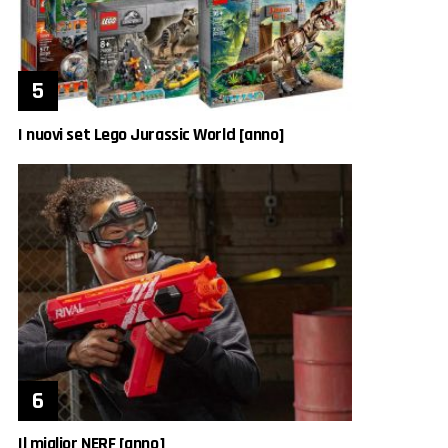
I nuovi set Lego Jurassic World [anno]
Il miglior NERF [anno]