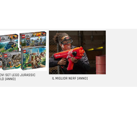
UOVI SET LEGO JURASSIC
IL MIGLIOR NERF [ANNO]
LD [ANNO]