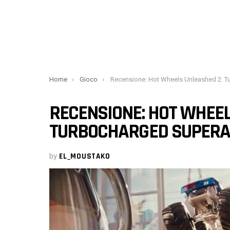
You are here:
Home
Gioco
Recensione: Hot Wheels Unleashed 2: Turbocharged supera le aspettativ
RECENSIONE: HOT WHEEL
TURBOCHARGED SUPERA 
by
EL_MOUSTAKO