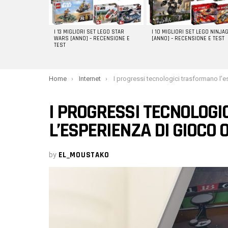
I 13 MIGLIORI SET LEGO STAR
I 10 MIGLIORI SET LEGO NINJA
WARS [ANNO] – RECENSIONE E
[ANNO] – RECENSIONE E TEST
TEST
You are here:
Home
Internet
I progressi tecnologici trasformano l’esperienza di gioco onlin
I PROGRESSI TECNOLOG
L’ESPERIENZA DI GIOCO 
by
EL_MOUSTAKO