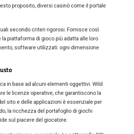
esto proposito, diversi casinò come il portale
tuali secondo criteri rigorosi. Fornisce così
e la piattaforma di gioco più adatta alle loro
mento, software utilizzati: ogni dimensione
giusto
dica in base ad alcuni elementi oggettivi. Wild
lare le licenze operative, che garantiscono la
l sito e delle applicazioni è essenziale per
o, la ricchezza del portafoglio di giochi
cide sul piacere del giocatore.