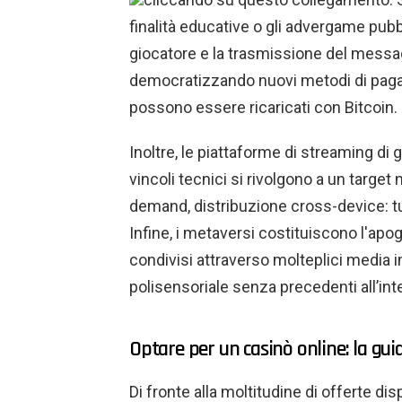
finalità educative o gli advergame pubb
giocatore e la trasmissione del messa
democratizzando nuovi metodi di pagame
possono essere ricaricati con Bitcoin.
Inoltre, le piattaforme di streaming di
vincoli tecnici si rivolgono a un targe
demand, distribuzione cross-device: tu
Infine, i metaversi costituiscono l'apo
condivisi attraverso molteplici media i
polisensoriale senza precedenti all’in
Optare per un casinò online: la gui
Di fronte alla moltitudine di offerte di