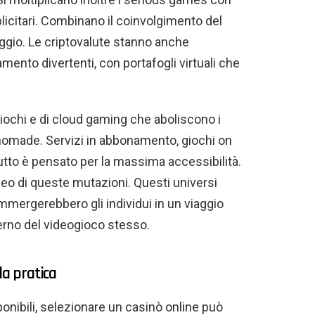
licitari. Combinano il coinvolgimento del
ggio. Le criptovalute stanno anche
nto divertenti, con portafogli virtuali che
 giochi e di cloud gaming che aboliscono i
t nomade. Servizi in abbonamento, giochi on
tto è pensato per la massima accessibilità.
geo di queste mutazioni. Questi universi
mmergerebbero gli individui in un viaggio
terno del videogioco stesso.
da pratica
sponibili, selezionare un casinò online può