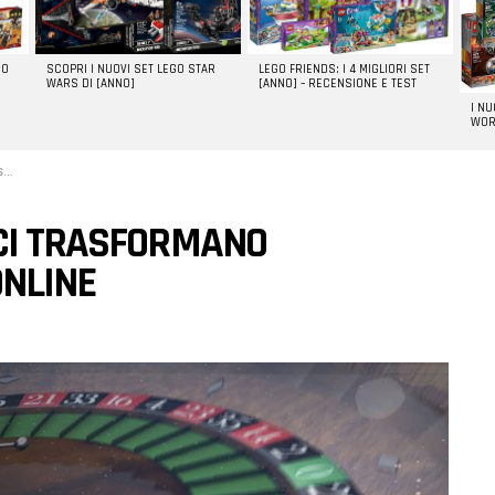
GO
SCOPRI I NUOVI SET LEGO STAR
LEGO FRIENDS: I 4 MIGLIORI SET
WARS DI [ANNO]
[ANNO] – RECENSIONE E TEST
I N
WOR
e
ICI TRASFORMANO
ONLINE