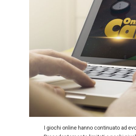
I giochi online hanno continuato ad ev