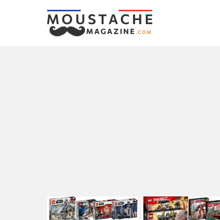
LATEST
STORIES