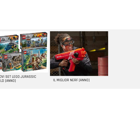
UOVI SET LEGO JURASSIC
IL MIGLIOR NERF [ANNO]
LD [ANNO]