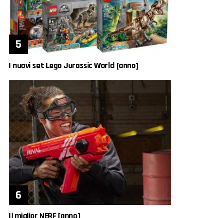
I nuovi set Lego Jurassic World [anno]
Il miglior NERF [anno]