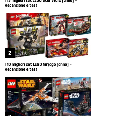
I 13 migliori set LEGO Star Wars [anno] –
Recensione e test
I 10 migliori set LEGO Ninjago [anno] –
Recensione e test