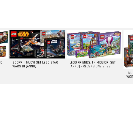
GO
SCOPRI I NUOVI SET LEGO STAR
LEGO FRIENDS: I 4 MIGLIORI SET
WARS DI [ANNO]
[ANNO] – RECENSIONE E TEST
I N
WOR