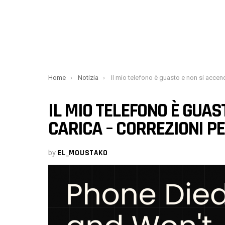
You are here:
Home
Notizia
Il mio telefono è guasto e non si accende né si carica – Correzioni per Samsung e iPho
IL MIO TELEFONO È GUAS
CARICA – CORREZIONI P
by
EL_MOUSTAKO