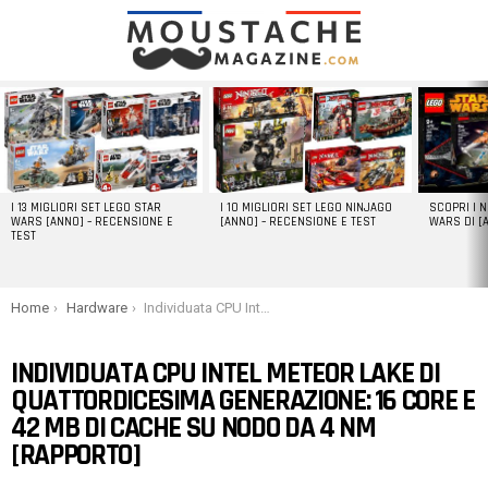
LATEST
STORIES
I 13 MIGLIORI SET LEGO STAR
I 10 MIGLIORI SET LEGO NINJAGO
SCOPRI I 
WARS [ANNO] – RECENSIONE E
[ANNO] – RECENSIONE E TEST
WARS DI [
TEST
You are here:
Home
Hardware
Individuata CPU Intel Meteor Lake di quattordicesima generazione: 16 core e 42 MB di cache su nodo da 4 nm [rapporto]
INDIVIDUATA CPU INTEL METEOR LAKE DI
QUATTORDICESIMA GENERAZIONE: 16 CORE E
42 MB DI CACHE SU NODO DA 4 NM
[RAPPORTO]