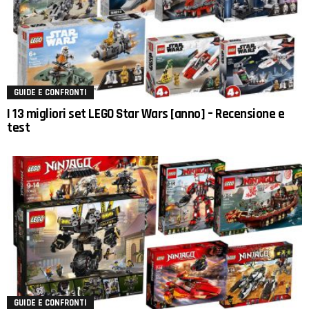
GUIDE E CONFRONTI
I 13 migliori set LEGO Star Wars [anno] – Recensione e
test
GUIDE E CONFRONTI