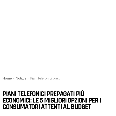
You are here:
Home
Notizia
Piani telefonici prepagati più economici: le 5 migliori opzioni per i consumatori attenti al budget
PIANI TELEFONICI PREPAGATI PIÙ
ECONOMICI: LE 5 MIGLIORI OPZIONI PER I
CONSUMATORI ATTENTI AL BUDGET