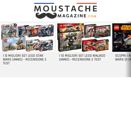
LATEST
STORIES
I 13 MIGLIORI SET LEGO STAR
I 10 MIGLIORI SET LEGO NINJAGO
SCOPRI I 
WARS [ANNO] – RECENSIONE E
[ANNO] – RECENSIONE E TEST
WARS DI [
TEST