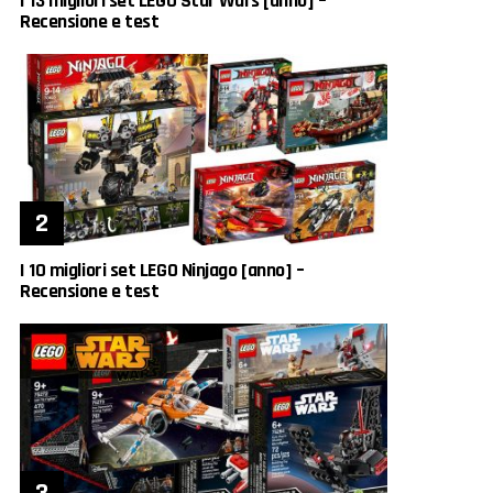
I 13 migliori set LEGO Star Wars [anno] –
Recensione e test
I 10 migliori set LEGO Ninjago [anno] –
Recensione e test