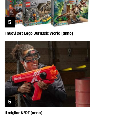
I nuovi set Lego Jurassic World [anno]
Il miglior NERF [anno]