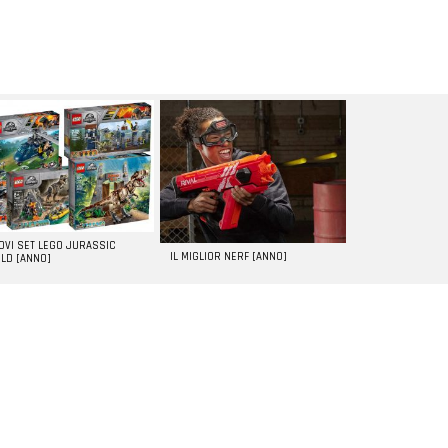
UOVI SET LEGO JURASSIC
IL MIGLIOR NERF [ANNO]
LD [ANNO]