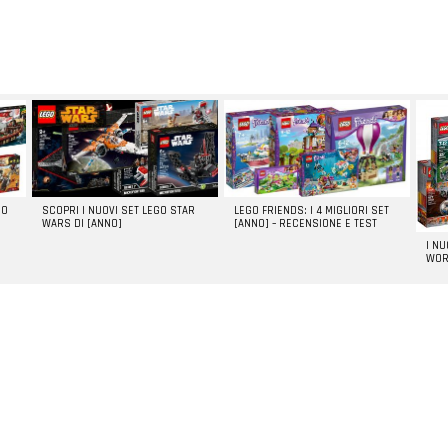
GO
SCOPRI I NUOVI SET LEGO STAR
LEGO FRIENDS: I 4 MIGLIORI SET
WARS DI [ANNO]
[ANNO] – RECENSIONE E TEST
I N
WOR