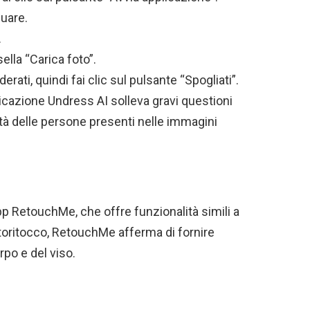
nuare.
.
lla “Carica foto”.
derati, quindi fai clic sul pulsante “Spogliati”.
icazione Undress AI solleva gravi questioni
nità delle persone presenti nelle immagini
pp RetouchMe, che offre funzionalità simili a
toritocco, RetouchMe afferma di fornire
rpo e del viso.