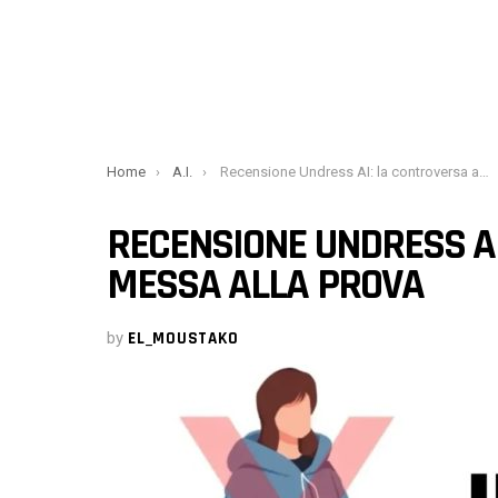
You are here:
Home
A.I.
Recensione Undress AI: la controversa app messa alla prova
RECENSIONE UNDRESS AI
MESSA ALLA PROVA
by
EL_MOUSTAKO