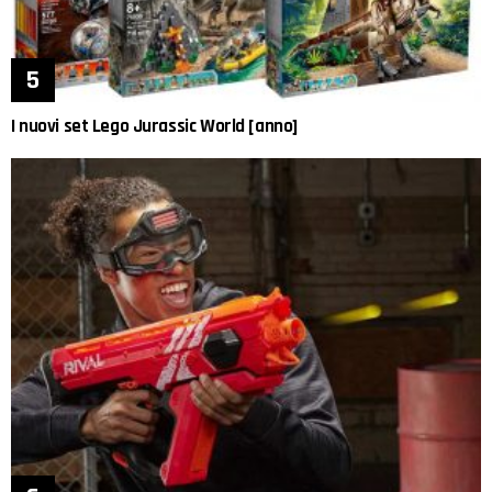
I nuovi set Lego Jurassic World [anno]