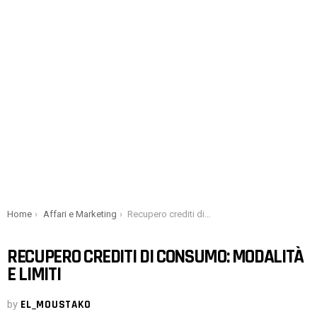
You are here:
Home
Affari e Marketing
Recupero crediti di consumo: modalità e limiti
RECUPERO CREDITI DI CONSUMO: MODALITÀ
E LIMITI
by
EL_MOUSTAKO