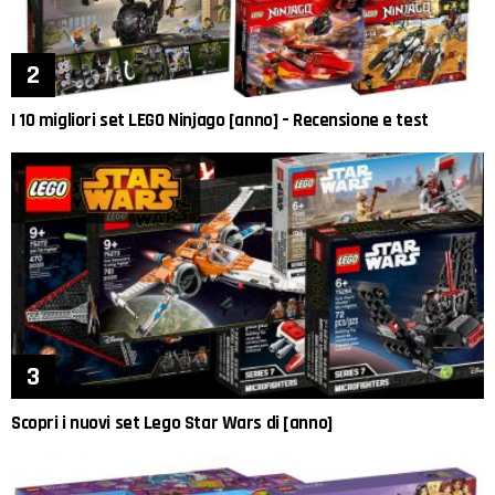
I 10 migliori set LEGO Ninjago [anno] – Recensione e test
Scopri i nuovi set Lego Star Wars di [anno]