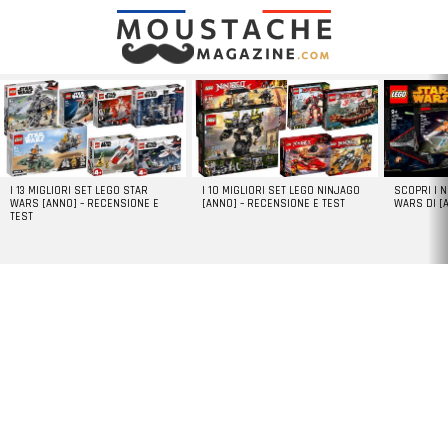
LATEST
STORIES
I 13 MIGLIORI SET LEGO STAR
I 10 MIGLIORI SET LEGO NINJAGO
SCOPRI I 
WARS [ANNO] – RECENSIONE E
[ANNO] – RECENSIONE E TEST
WARS DI [
TEST