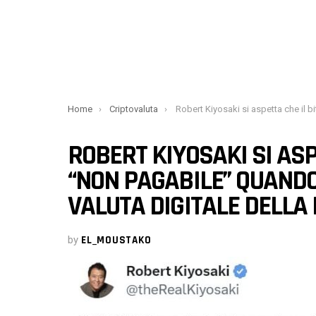
You are here:
Home
Criptovaluta
Robert Kiyosaki si aspetta che il bitcoin diventi “non pagabile” quando la Fed introdurrà una valuta digitale del
ROBERT KIYOSAKI SI ASP
“NON PAGABILE” QUANDO
VALUTA DIGITALE DELLA
by
EL_MOUSTAKO