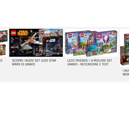
GO
SCOPRI I NUOVI SET LEGO STAR
LEGO FRIENDS: I 4 MIGLIORI SET
WARS DI [ANNO]
[ANNO] – RECENSIONE E TEST
I N
WOR