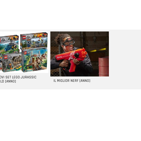
UOVI SET LEGO JURASSIC
IL MIGLIOR NERF [ANNO]
LD [ANNO]