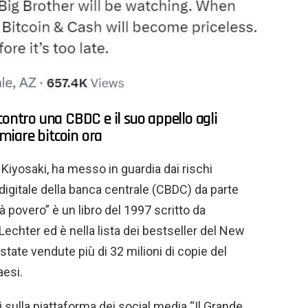
contro una CBDC e il suo appello agli
rmiare bitcoin ora
 Kiyosaki, ha messo in guardia dai rischi
 digitale della banca centrale (CBDC) da parte
à povero” è un libro del 1997 scritto da
echter ed è nella lista dei bestseller del New
state vendute più di 32 milioni di copie del
aesi.
 sulla piattaforma dei social media “Il Grande