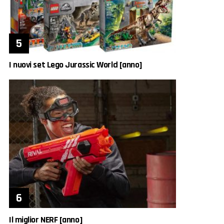
I nuovi set Lego Jurassic World [anno]
Il miglior NERF [anno]