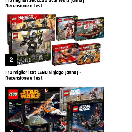
I 13 migliori set LEGO Star Wars [anno] –
Recensione e test
I 10 migliori set LEGO Ninjago [anno] –
Recensione e test