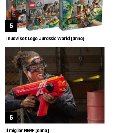
I nuovi set Lego Jurassic World [anno]
Il miglior NERF [anno]