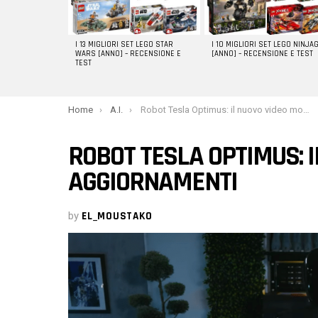
I 13 MIGLIORI SET LEGO STAR
I 10 MIGLIORI SET LEGO NINJA
WARS [ANNO] – RECENSIONE E
[ANNO] – RECENSIONE E TEST
TEST
You are here:
Home
A.I.
Robot Tesla Optimus: il nuovo video mostra gli aggiornamenti
ROBOT TESLA OPTIMUS: I
AGGIORNAMENTI
by
EL_MOUSTAKO