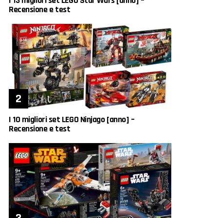
I 13 migliori set LEGO Star Wars [anno] –
Recensione e test
I 10 migliori set LEGO Ninjago [anno] –
Recensione e test