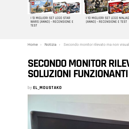
I 13 MIGLIORI SET LEGO STAR
I 10 MIGLIORI SET LEGO NINJA
WARS [ANNO] – RECENSIONE E
[ANNO] – RECENSIONE E TEST
TEST
You are here:
Home
Notizia
Secondo monitor rilevato ma non visualizzato: soluzioni funzionan
SECONDO MONITOR RILEV
SOLUZIONI FUNZIONANTI
by
EL_MOUSTAKO