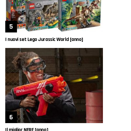
I nuovi set Lego Jurassic World [anno]
Il miglior NERF [anno]