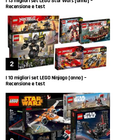
I 13 migliori set LEGO Star Wars [anno] –
Recensione e test
I 10 migliori set LEGO Ninjago [anno] –
Recensione e test