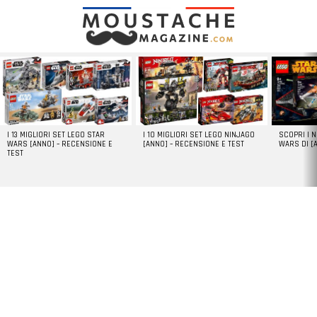
LATEST
STORIES
I 13 MIGLIORI SET LEGO STAR
I 10 MIGLIORI SET LEGO NINJAGO
SCOPRI I 
WARS [ANNO] – RECENSIONE E
[ANNO] – RECENSIONE E TEST
WARS DI [
TEST