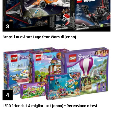
Scopri i nuovi set Lego Star Wars di [anno]
LEGO Friends: I 4 migliori set [anno] – Recensione e test