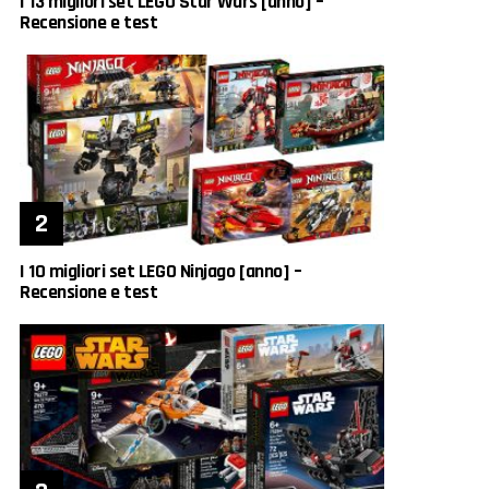
I 13 migliori set LEGO Star Wars [anno] –
Recensione e test
I 10 migliori set LEGO Ninjago [anno] –
Recensione e test