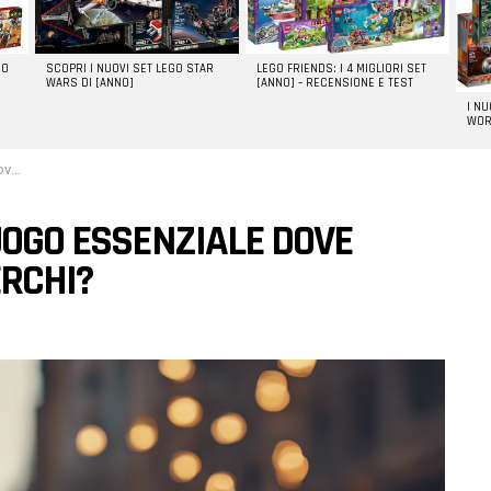
GO
SCOPRI I NUOVI SET LEGO STAR
LEGO FRIENDS: I 4 MIGLIORI SET
WARS DI [ANNO]
[ANNO] – RECENSIONE E TEST
I N
WOR
hi?
LUOGO ESSENZIALE DOVE
ERCHI?