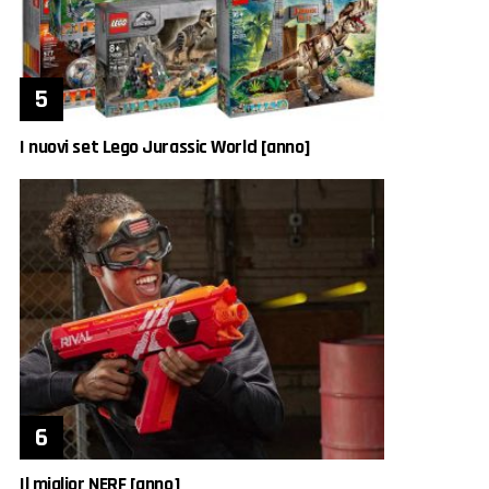
I nuovi set Lego Jurassic World [anno]
Il miglior NERF [anno]