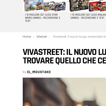
I 13 MIGLIORI SET LEGO STAR
I 10 MIGLIORI SET LEGO NINJA
WARS [ANNO] – RECENSIONE E
[ANNO] – RECENSIONE E TEST
TEST
You are here:
Home
Internet
Vivastreet: il nuovo luogo essenziale dove trovare quello che cerc
VIVASTREET: IL NUOVO 
TROVARE QUELLO CHE C
by
EL_MOUSTAKO