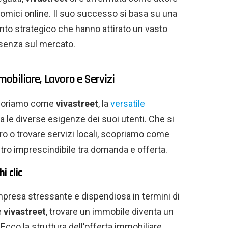
omici online. Il suo successo si basa su una
nto strategico che hanno attirato un vasto
esenza sul mercato.
mobiliare, Lavoro e Servizi
sploriamo come
vivastreet
, la
versatile
a le diverse esigenze dei suoi utenti. Che si
voro o trovare servizi locali, scopriamo come
tro imprescindibile tra domanda e offerta.
i clic
mpresa stressante e dispendiosa in termini di
e
vivastreet
, trovare un immobile diventa un
co la struttura dell'offerta immobiliare