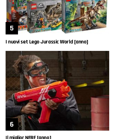
I nuovi set Lego Jurassic World [anno]
Il miglior NERF [anno]