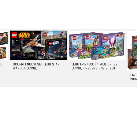
GO
SCOPRI I NUOVI SET LEGO STAR
LEGO FRIENDS: I 4 MIGLIORI SET
WARS DI [ANNO]
[ANNO] – RECENSIONE E TEST
I N
WOR