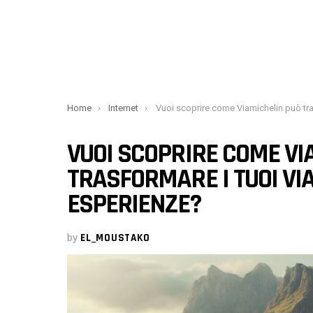
You are here:
Home
Internet
Vuoi scoprire come Viamichelin può trasformare i tuoi viaggi in piacevoli esperien
VUOI SCOPRIRE COME VI
TRASFORMARE I TUOI VIA
ESPERIENZE?
by
EL_MOUSTAKO