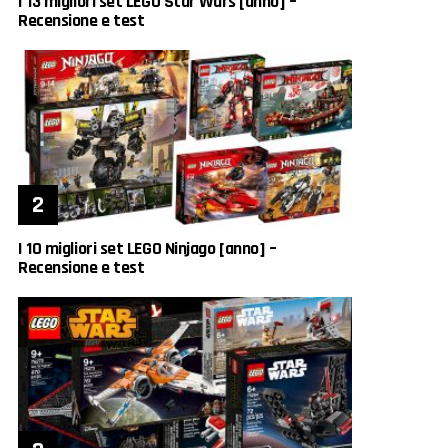
I 13 migliori set LEGO Star Wars [anno] –
Recensione e test
I 10 migliori set LEGO Ninjago [anno] –
Recensione e test