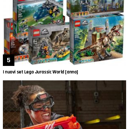
I nuovi set Lego Jurassic World [anno]