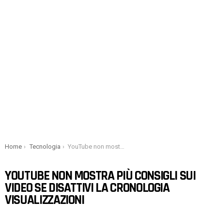
You are here:
Home
Tecnologia
YouTube non mostra più consigli sui video se disattivi la cronologia visualizzazioni
YOUTUBE NON MOSTRA PIÙ CONSIGLI SUI
VIDEO SE DISATTIVI LA CRONOLOGIA
VISUALIZZAZIONI