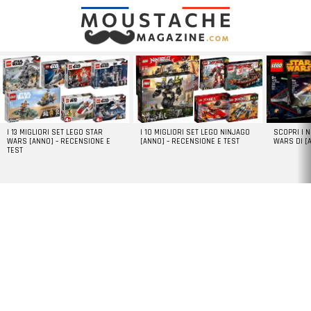
LATEST
STORIES
I 13 MIGLIORI SET LEGO STAR
I 10 MIGLIORI SET LEGO NINJAGO
SCOPRI I 
WARS [ANNO] – RECENSIONE E
[ANNO] – RECENSIONE E TEST
WARS DI [
TEST