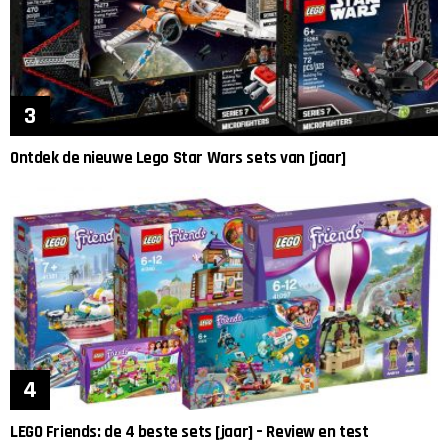
Ontdek de nieuwe Lego Star Wars sets van [jaar]
LEGO Friends: de 4 beste sets [jaar] – Review en test