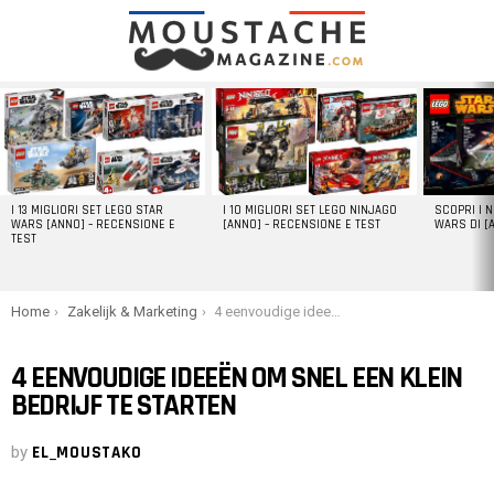
LATEST
STORIES
I 13 MIGLIORI SET LEGO STAR
I 10 MIGLIORI SET LEGO NINJAGO
SCOPRI I 
WARS [ANNO] – RECENSIONE E
[ANNO] – RECENSIONE E TEST
WARS DI [
TEST
You are here:
Home
Zakelijk & Marketing
4 eenvoudige ideeën om snel een klein bedrijf te starten
4 EENVOUDIGE IDEEËN OM SNEL EEN KLEIN
BEDRIJF TE STARTEN
by
EL_MOUSTAKO