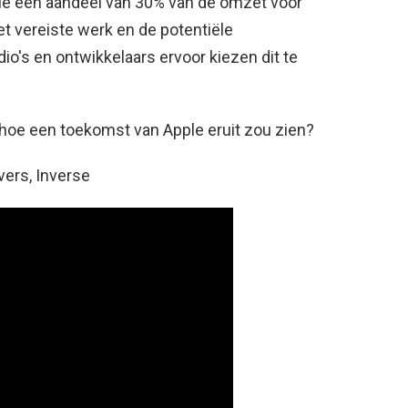
ple een aandeel van 30% van de omzet voor
et vereiste werk en de potentiële
's en ontwikkelaars ervoor kiezen dit te
hoe een toekomst van Apple eruit zou zien?
ers, Inverse