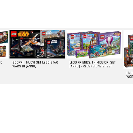
GO
SCOPRI I NUOVI SET LEGO STAR
LEGO FRIENDS: I 4 MIGLIORI SET
WARS DI [ANNO]
[ANNO] – RECENSIONE E TEST
I N
WOR