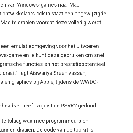
etten van Windows-games naar Mac
t ontwikkelaars ook in staat een ongewijzigde
ac te draaien voordat deze volledig wordt
t een emulatieomgeving voor het uitvoeren
ows-game en je kunt deze gebruiken om snel
e grafische functies en het prestatiepotentieel
raait”, legt Aiswariya Sreenivassan,
s en graphics bij Apple, tijdens de WWDC-
-headset heeft zojuist de PSVR2 gedood
iliteitslaag waarmee programmeurs en
nen draaien. De code van de toolkit is