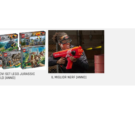
UOVI SET LEGO JURASSIC
IL MIGLIOR NERF [ANNO]
LD [ANNO]