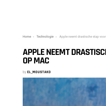
You are here:
Home
Technologie
Apple neemt drastische stap voor pc-gamin
APPLE NEEMT DRASTISC
OP MAC
by
EL_MOUSTAKO