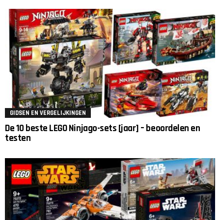
GIDSEN EN VERGELIJKINGEN
De 10 beste LEGO Ninjago-sets [jaar] – beoordelen en
testen