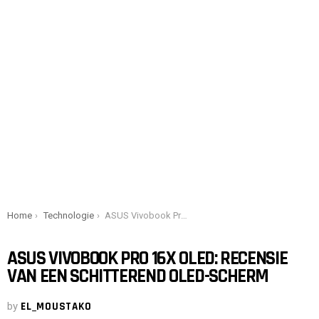
You are here:
Home
Technologie
ASUS Vivobook Pro 16X OLED: recensie van een schitterend OLED-scherm
ASUS VIVOBOOK PRO 16X OLED: RECENSIE
VAN EEN SCHITTEREND OLED-SCHERM
by
EL_MOUSTAKO