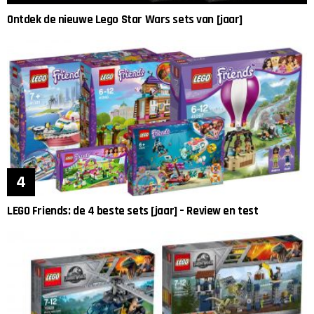
Ontdek de nieuwe Lego Star Wars sets van [jaar]
LEGO Friends: de 4 beste sets [jaar] – Review en test