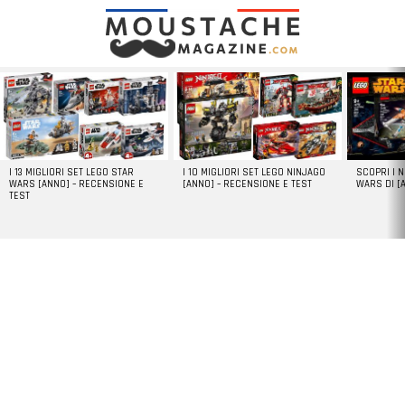
LATEST
STORIES
I 13 MIGLIORI SET LEGO STAR
I 10 MIGLIORI SET LEGO NINJAGO
SCOPRI I 
WARS [ANNO] – RECENSIONE E
[ANNO] – RECENSIONE E TEST
WARS DI [
TEST