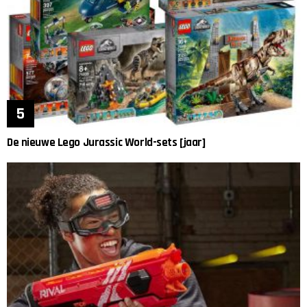
De nieuwe Lego Jurassic World-sets [jaar]