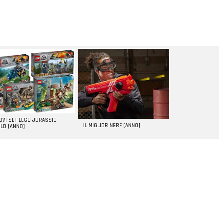
UOVI SET LEGO JURASSIC
IL MIGLIOR NERF [ANNO]
LD [ANNO]