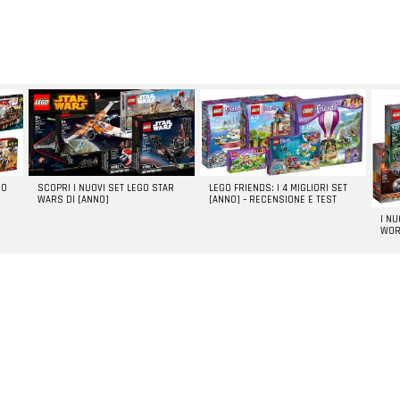
GO
SCOPRI I NUOVI SET LEGO STAR
LEGO FRIENDS: I 4 MIGLIORI SET
WARS DI [ANNO]
[ANNO] – RECENSIONE E TEST
I N
WOR