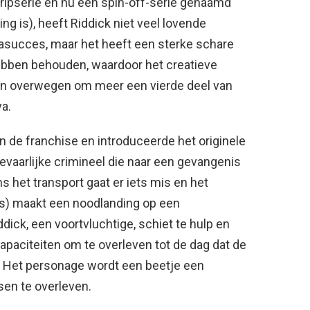
ripserie en nu een spin-off-serie genaamd
ng is), heeft Riddick niet veel lovende
sasucces, maar het heeft een sterke schare
hebben behouden, waardoor het creatieve
on overwegen om meer een vierde deel van
ya.
in de franchise en introduceerde het originele
gevaarlijke crimineel die naar een gevangenis
s het transport gaat er iets mis en het
ers) maakt een noodlanding op een
dick, een voortvluchtige, schiet te hulp en
apaciteiten om te overleven tot de dag dat de
 Het personage wordt een beetje een
sen te overleven.