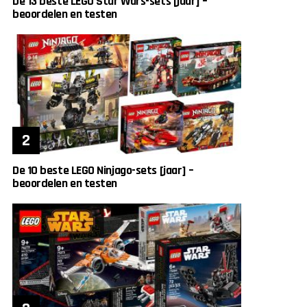
De 13 beste LEGO Star Wars-sets [jaar] –
beoordelen en testen
De 10 beste LEGO Ninjago-sets [jaar] –
beoordelen en testen