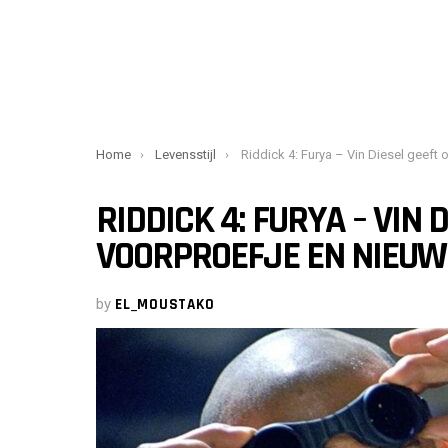
You are here:
Home
Levensstijl
Riddick 4: Furya – Vin Diesel geeft ons een voorproefje en nieuws over het
RIDDICK 4: FURYA – VIN 
VOORPROEFJE EN NIEUWS
by
EL_MOUSTAKO