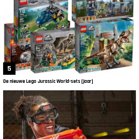
De nieuwe Lego Jurassic World-sets [jaar]