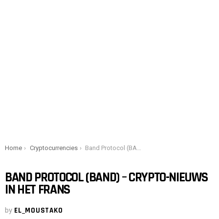
You are here:
Home
Cryptocurrencies
Band Protocol (BAND) – Crypto-nieuws in het Frans
BAND PROTOCOL (BAND) – CRYPTO-NIEUWS
IN HET FRANS
by
EL_MOUSTAKO