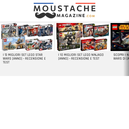
LATEST
STORIES
I 13 MIGLIORI SET LEGO STAR
I 10 MIGLIORI SET LEGO NINJAGO
SCOPRI I 
WARS [ANNO] – RECENSIONE E
[ANNO] – RECENSIONE E TEST
WARS DI [
TEST