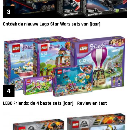
Ontdek de nieuwe Lego Star Wars sets van [jaar]
LEGO Friends: de 4 beste sets [jaar] – Review en test