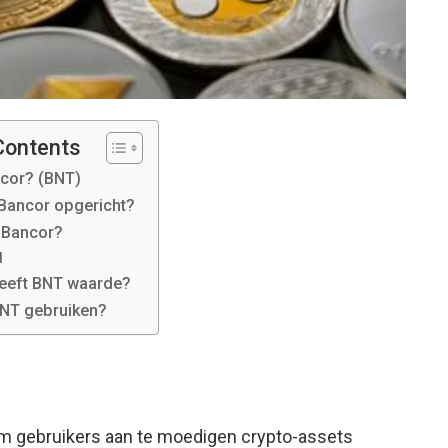
Contents
ncor? (BNT)
 Bancor opgericht?
 Bancor?
l
eeft BNT waarde?
NT gebruiken?
om gebruikers aan te moedigen crypto-assets