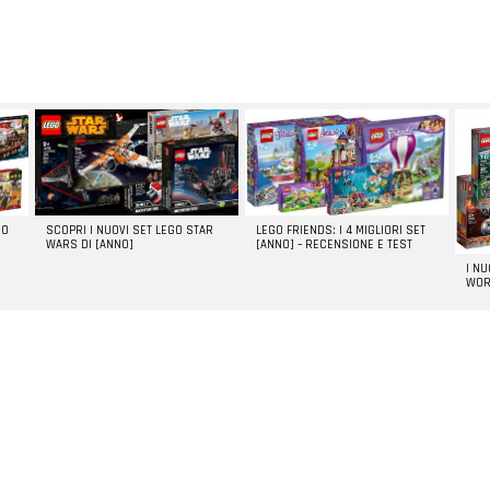
GO
SCOPRI I NUOVI SET LEGO STAR
LEGO FRIENDS: I 4 MIGLIORI SET
WARS DI [ANNO]
[ANNO] – RECENSIONE E TEST
I N
WOR