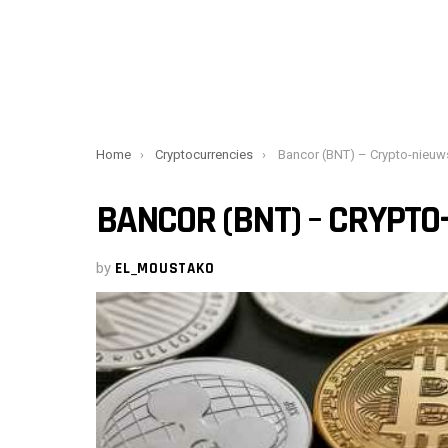
You are here:
Home
Cryptocurrencies
Bancor (BNT) – Crypto-nieuws
BANCOR (BNT) – CRYPTO
by
EL_MOUSTAKO