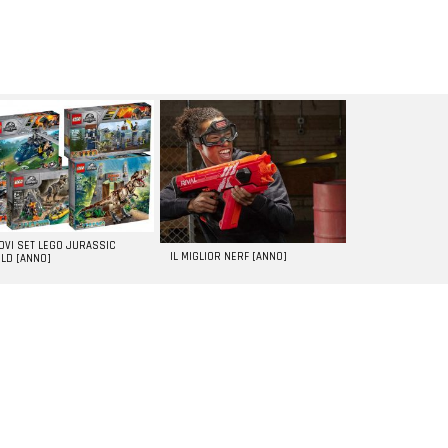
UOVI SET LEGO JURASSIC
IL MIGLIOR NERF [ANNO]
LD [ANNO]