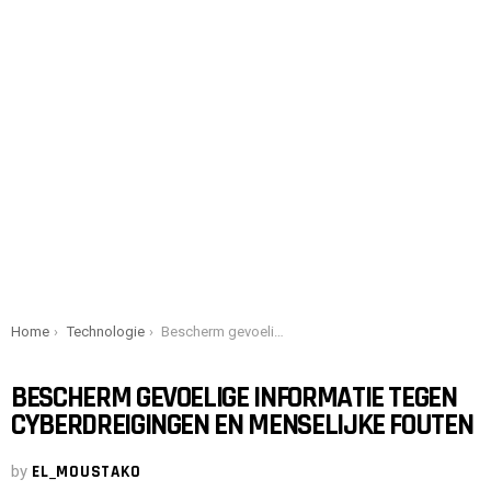
You are here:
Home
Technologie
Bescherm gevoelige informatie tegen cyberdreigingen en menselijke fouten
BESCHERM GEVOELIGE INFORMATIE TEGEN
CYBERDREIGINGEN EN MENSELIJKE FOUTEN
by
EL_MOUSTAKO