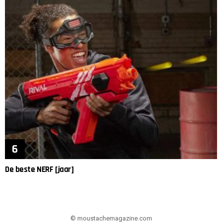
De beste NERF [jaar]
© moustachemagazine.com