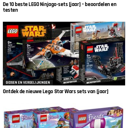
De 10 beste LEGO Ninjago-sets [jaar] – beoordelen en
testen
GIDSEN EN VERGELIJKINGEN
Ontdek de nieuwe Lego Star Wars sets van [jaar]