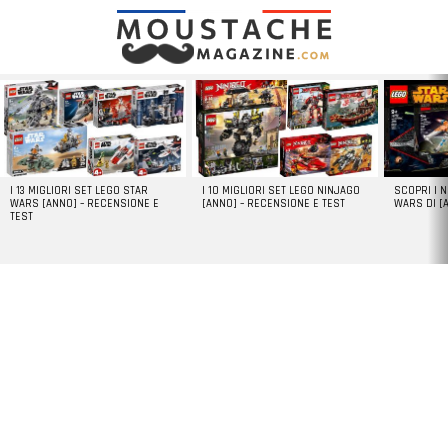
LATEST
STORIES
I 13 MIGLIORI SET LEGO STAR
I 10 MIGLIORI SET LEGO NINJAGO
SCOPRI I 
WARS [ANNO] – RECENSIONE E
[ANNO] – RECENSIONE E TEST
WARS DI [
TEST