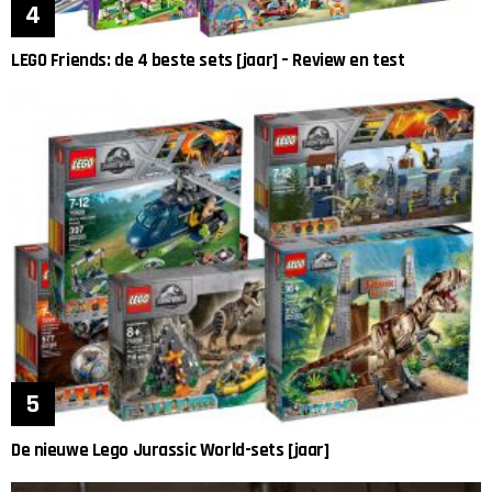
LEGO Friends: de 4 beste sets [jaar] – Review en test
De nieuwe Lego Jurassic World-sets [jaar]