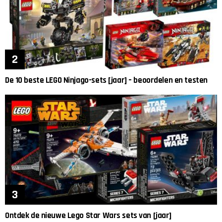
De 10 beste LEGO Ninjago-sets [jaar] – beoordelen en testen
Ontdek de nieuwe Lego Star Wars sets van [jaar]