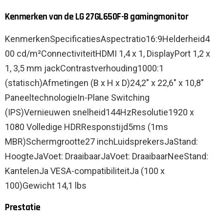
Kenmerken van de LG 27GL650F-B gamingmonitor
KenmerkenSpecificatiesAspectratio16:9Helderheid4
00 cd/m²ConnectiviteitHDMI 1,4 x 1, DisplayPort 1,2 x
1, 3,5 mm jackContrastverhouding1000:1
(statisch)Afmetingen (B x H x D)24,2″ x 22,6″ x 10,8″
PaneeltechnologieIn-Plane Switching
(IPS)Vernieuwen snelheid144HzResolutie1920 x
1080 Volledige HDRResponstijd5ms (1ms
MBR)Schermgrootte27 inchLuidsprekersJaStand:
HoogteJaVoet: DraaibaarJaVoet: DraaibaarNeeStand:
KantelenJa VESA-compatibiliteitJa (100 x
100)Gewicht 14,1 lbs
Prestatie