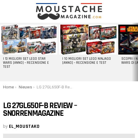
LATEST
STORIES
I 13 MIGLIORI SET LEGO STAR
I 10 MIGLIORI SET LEGO NINJAGO
SCOPRI I 
WARS [ANNO] – RECENSIONE E
[ANNO] – RECENSIONE E TEST
WARS DI [
TEST
You are here:
Home
Nieuws
LG 27GL650F-B Review – snorrenmagazine
LG 27GL650F-B REVIEW –
SNORRENMAGAZINE
by
EL_MOUSTAKO