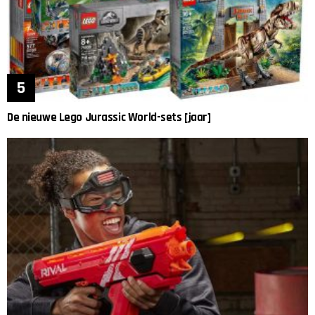
De nieuwe Lego Jurassic World-sets [jaar]