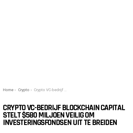
You are here:
Home
Crypto
Crypto VC-bedrijf Blockchain Capital stelt $580 miljoen veilig om investeringsfondsen uit te breiden
CRYPTO VC-BEDRIJF BLOCKCHAIN CAPITAL
STELT $580 MILJOEN VEILIG OM
INVESTERINGSFONDSEN UIT TE BREIDEN