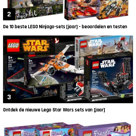
De 10 beste LEGO Ninjago-sets [jaar] – beoordelen en testen
Ontdek de nieuwe Lego Star Wars sets van [jaar]