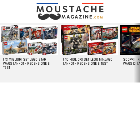
LATEST
STORIES
I 13 MIGLIORI SET LEGO STAR
I 10 MIGLIORI SET LEGO NINJAGO
SCOPRI I 
WARS [ANNO] – RECENSIONE E
[ANNO] – RECENSIONE E TEST
WARS DI [
TEST