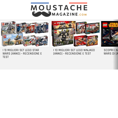
LATEST
STORIES
I 13 MIGLIORI SET LEGO STAR
I 10 MIGLIORI SET LEGO NINJAGO
SCOPRI I 
WARS [ANNO] – RECENSIONE E
[ANNO] – RECENSIONE E TEST
WARS DI [
TEST