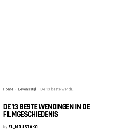
You are here:
Home
Levensstijl
De 13 beste wendingen in de filmgeschiedenis
DE 13 BESTE WENDINGEN IN DE
FILMGESCHIEDENIS
by
EL_MOUSTAKO