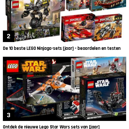
De 10 beste LEGO Ninjago-sets [jaar] – beoordelen en testen
Ontdek de nieuwe Lego Star Wars sets van [jaar]