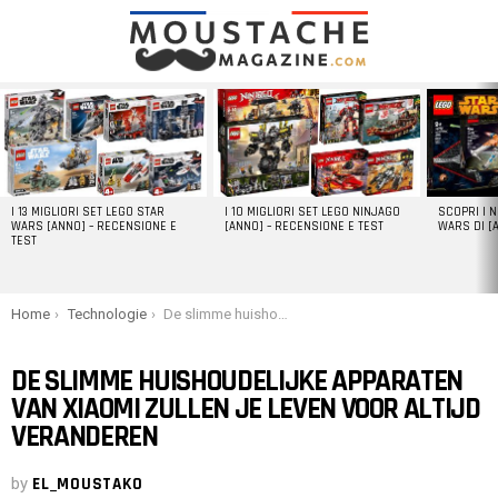
LATEST
STORIES
I 13 MIGLIORI SET LEGO STAR
I 10 MIGLIORI SET LEGO NINJAGO
SCOPRI I 
WARS [ANNO] – RECENSIONE E
[ANNO] – RECENSIONE E TEST
WARS DI [
TEST
You are here:
Home
Technologie
De slimme huishoudelijke apparaten van Xiaomi zullen je leven voor altijd veranderen
DE SLIMME HUISHOUDELIJKE APPARATEN
VAN XIAOMI ZULLEN JE LEVEN VOOR ALTIJD
VERANDEREN
by
EL_MOUSTAKO