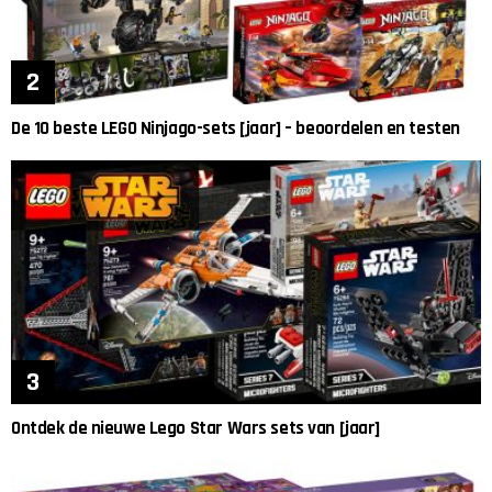
De 10 beste LEGO Ninjago-sets [jaar] – beoordelen en testen
Ontdek de nieuwe Lego Star Wars sets van [jaar]