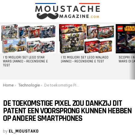
LATEST
STORIES
I 13 MIGLIORI SET LEGO STAR
I 10 MIGLIORI SET LEGO NINJAGO
SCOPRI I 
WARS [ANNO] – RECENSIONE E
[ANNO] – RECENSIONE E TEST
WARS DI [
TEST
You are here:
Home
Technologie
De toekomstige Pixel zou dankzij dit patent een voorsprong kunnen hebben op andere smartphones
DE TOEKOMSTIGE PIXEL ZOU DANKZIJ DIT
PATENT EEN VOORSPRONG KUNNEN HEBBEN
OP ANDERE SMARTPHONES
by
EL_MOUSTAKO