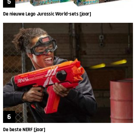
De nieuwe Lego Jurassic World-sets [jaar]
De beste NERF [jaar]