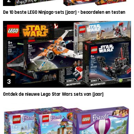
De 10 beste LEGO Ninjago-sets [jaar] – beoordelen en testen
Ontdek de nieuwe Lego Star Wars sets van [jaar]