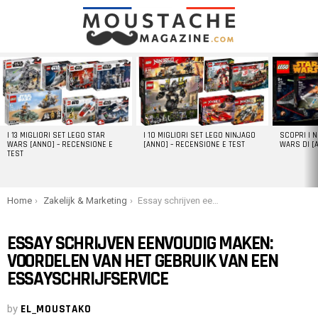
LATEST
STORIES
I 13 MIGLIORI SET LEGO STAR
I 10 MIGLIORI SET LEGO NINJAGO
SCOPRI I 
WARS [ANNO] – RECENSIONE E
[ANNO] – RECENSIONE E TEST
WARS DI [
TEST
You are here:
Home
Zakelijk & Marketing
Essay schrijven eenvoudig maken: voordelen van het gebruik van een essayschrijfservice
ESSAY SCHRIJVEN EENVOUDIG MAKEN:
VOORDELEN VAN HET GEBRUIK VAN EEN
ESSAYSCHRIJFSERVICE
by
EL_MOUSTAKO