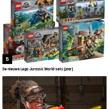
De nieuwe Lego Jurassic World-sets [jaar]