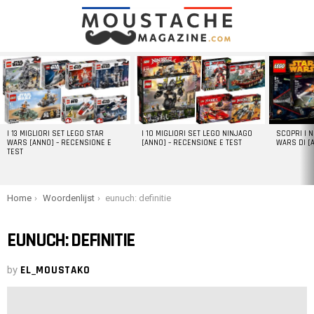
LATEST
STORIES
I 13 MIGLIORI SET LEGO STAR
I 10 MIGLIORI SET LEGO NINJAGO
SCOPRI I 
WARS [ANNO] – RECENSIONE E
[ANNO] – RECENSIONE E TEST
WARS DI [
TEST
You are here:
Home
Woordenlijst
eunuch: definitie
EUNUCH: DEFINITIE
by
EL_MOUSTAKO