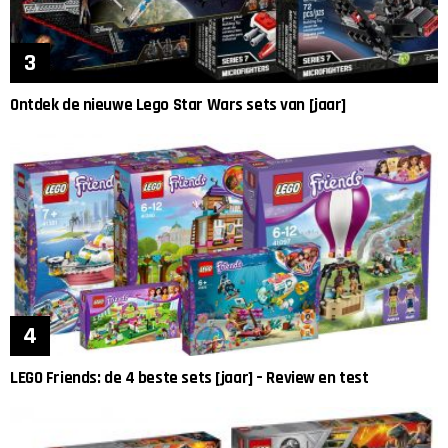
Ontdek de nieuwe Lego Star Wars sets van [jaar]
LEGO Friends: de 4 beste sets [jaar] – Review en test