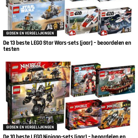
GIDSEN EN VERGELIJKINGEN
De 13 beste LEGO Star Wars-sets [jaar] – beoordelen en
testen
GIDSEN EN VERGELIJKINGEN
De 10 beste LEGO Ninjago-sets [jaar] – beoordelen en