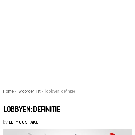
You are here:
Home
Woordenlijst
lobbyen: definitie
LOBBYEN: DEFINITIE
by
EL_MOUSTAKO