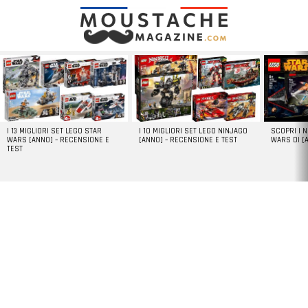
LATEST
STORIES
I 13 MIGLIORI SET LEGO STAR
I 10 MIGLIORI SET LEGO NINJAGO
SCOPRI I 
WARS [ANNO] – RECENSIONE E
[ANNO] – RECENSIONE E TEST
WARS DI [
TEST