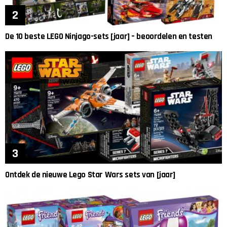
De 10 beste LEGO Ninjago-sets [jaar] – beoordelen en testen
Ontdek de nieuwe Lego Star Wars sets van [jaar]