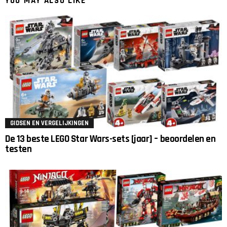
YOU MAY ALSO LIKE
GIDSEN EN VERGELIJKINGEN
De 13 beste LEGO Star Wars-sets [jaar] – beoordelen en
testen