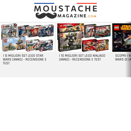
LATEST
STORIES
I 13 MIGLIORI SET LEGO STAR
I 10 MIGLIORI SET LEGO NINJAGO
SCOPRI I 
WARS [ANNO] – RECENSIONE E
[ANNO] – RECENSIONE E TEST
WARS DI [
TEST