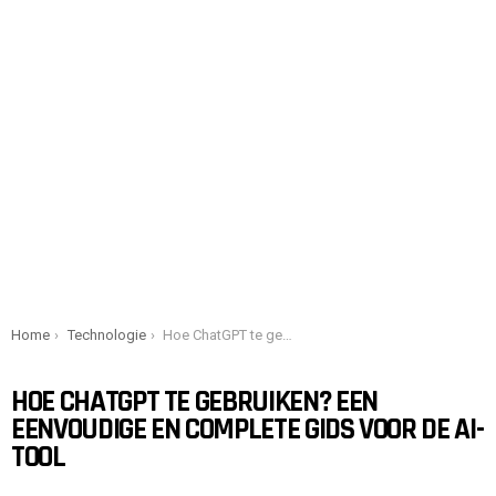
You are here:
Home
Technologie
Hoe ChatGPT te gebruiken? Een eenvoudige en complete gids voor de AI-tool
HOE CHATGPT TE GEBRUIKEN? EEN
EENVOUDIGE EN COMPLETE GIDS VOOR DE AI-
TOOL