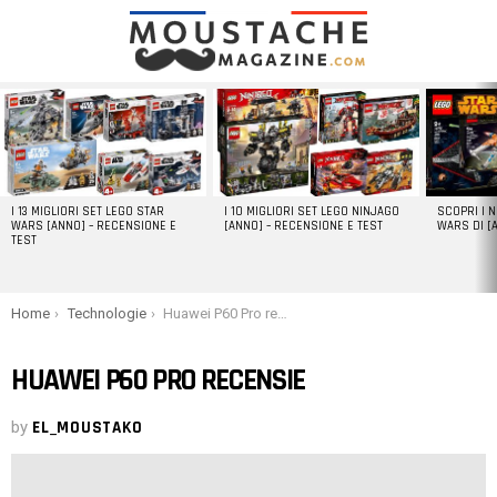
LATEST
STORIES
I 13 MIGLIORI SET LEGO STAR
I 10 MIGLIORI SET LEGO NINJAGO
SCOPRI I 
WARS [ANNO] – RECENSIONE E
[ANNO] – RECENSIONE E TEST
WARS DI [
TEST
You are here:
Home
Technologie
Huawei P60 Pro recensie
HUAWEI P60 PRO RECENSIE
by
EL_MOUSTAKO