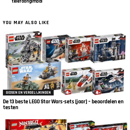
telefoongimbal
YOU MAY ALSO LIKE
GIDSEN EN VERGELIJKINGEN
De 13 beste LEGO Star Wars-sets [jaar] – beoordelen en
testen