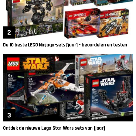
De 10 beste LEGO Ninjago-sets [jaar] – beoordelen en testen
Ontdek de nieuwe Lego Star Wars sets van [jaar]