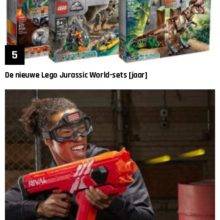
De nieuwe Lego Jurassic World-sets [jaar]