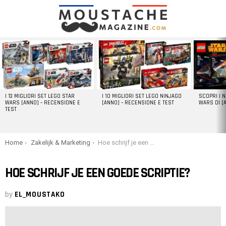
LATEST
STORIES
I 13 MIGLIORI SET LEGO STAR
I 10 MIGLIORI SET LEGO NINJAGO
SCOPRI I 
WARS [ANNO] – RECENSIONE E
[ANNO] – RECENSIONE E TEST
WARS DI [
TEST
You are here:
Home
Zakelijk & Marketing
Hoe schrijf je een goede scriptie?
HOE SCHRIJF JE EEN GOEDE SCRIPTIE?
by
EL_MOUSTAKO