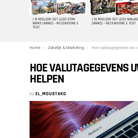
I 13 MIGLIORI SET LEGO STAR
I 10 MIGLIORI SET LEGO NINJA
WARS [ANNO] – RECENSIONE E
[ANNO] – RECENSIONE E TEST
TEST
You are here:
Home
Zakelijk & Marketing
Hoe valutagegevens uw online wi
HOE VALUTAGEGEVENS U
HELPEN
by
EL_MOUSTAKO