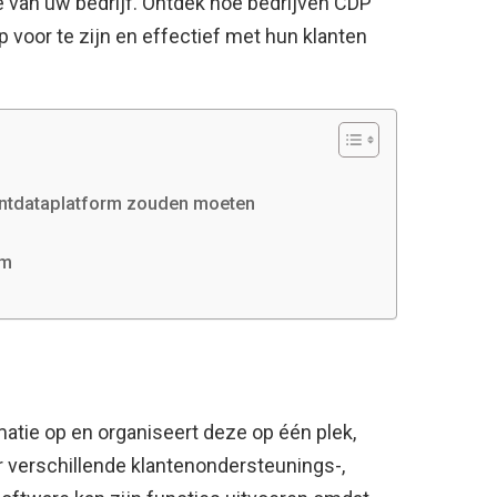
 van uw bedrijf. Ontdek hoe bedrijven CDP
 voor te zijn en effectief met hun klanten
antdataplatform zouden moeten
rm
matie op en organiseert deze op één plek,
 verschillende klantenondersteunings-,