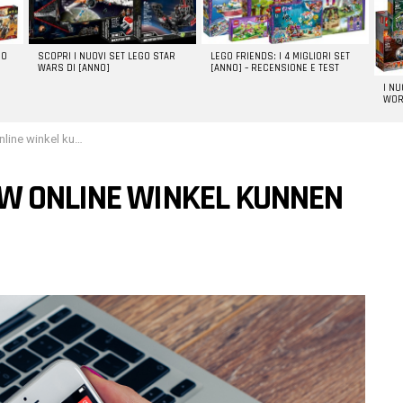
GO
SCOPRI I NUOVI SET LEGO STAR
LEGO FRIENDS: I 4 MIGLIORI SET
WARS DI [ANNO]
[ANNO] – RECENSIONE E TEST
I N
WOR
nkel kunnen helpen
W ONLINE WINKEL KUNNEN