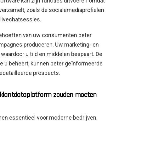
oftware kan zijn functies uitvoeren omdat
verzamelt, zoals de socialemediaprofielen
 livechatsessies.
 behoeften van uw consumenten beter
ampagnes produceren. Uw marketing- en
, waardoor u tijd en middelen bespaart. De
ie u beheert, kunnen beter geïnformeerde
detailleerde prospects.
 klantdataplatform zouden moeten
nen essentieel voor moderne bedrijven.