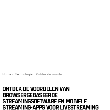
You are here:
Home
Technologie
Ontdek de voordelen van browsergebaseerde streamingsoftware en mobiele streaming-apps voor livestreaming
ONTDEK DE VOORDELEN VAN
BROWSERGEBASEERDE
STREAMINGSOFTWARE EN MOBIELE
STREAMING-APPS VOOR LIVESTREAMING