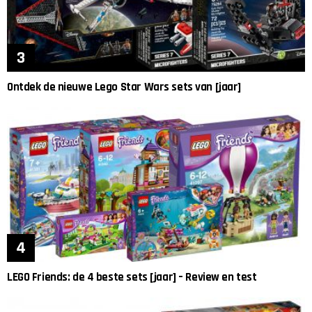
Ontdek de nieuwe Lego Star Wars sets van [jaar]
LEGO Friends: de 4 beste sets [jaar] – Review en test