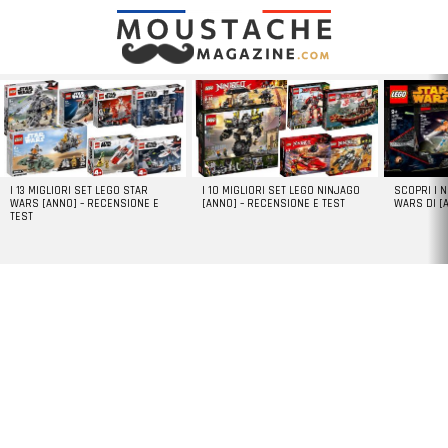
LATEST
STORIES
I 13 MIGLIORI SET LEGO STAR
I 10 MIGLIORI SET LEGO NINJAGO
SCOPRI I 
WARS [ANNO] – RECENSIONE E
[ANNO] – RECENSIONE E TEST
WARS DI [
TEST