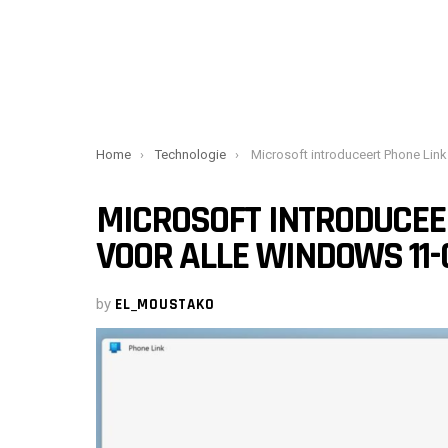
You are here:
Home
Technologie
Microsoft introduceert Phone Link voor iOS voor alle Windows 11-
MICROSOFT INTRODUCEER
VOOR ALLE WINDOWS 11-
by
EL_MOUSTAKO