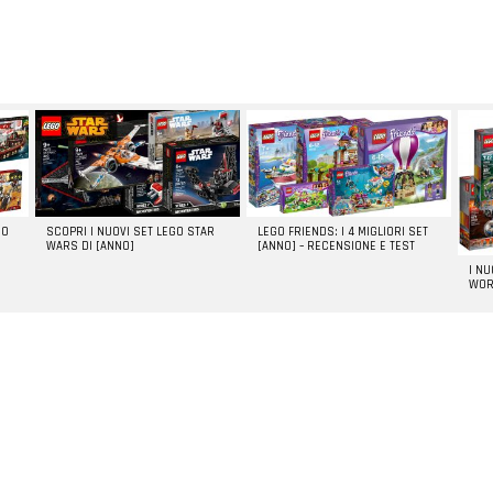
GO
SCOPRI I NUOVI SET LEGO STAR
LEGO FRIENDS: I 4 MIGLIORI SET
WARS DI [ANNO]
[ANNO] – RECENSIONE E TEST
I N
WOR