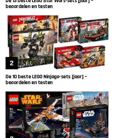
De 13 beste LEGO Star Wars-sets [jaar] –
beoordelen en testen
De 10 beste LEGO Ninjago-sets [jaar] –
beoordelen en testen