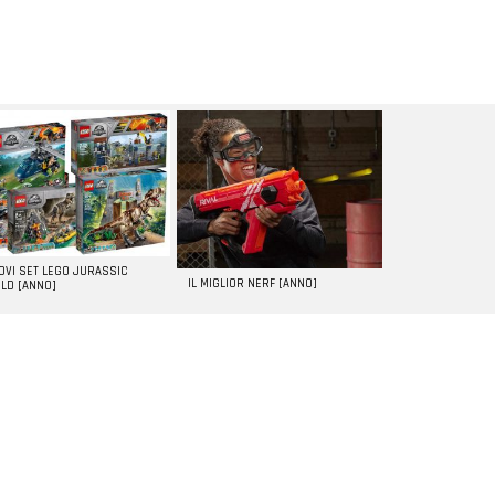
UOVI SET LEGO JURASSIC
IL MIGLIOR NERF [ANNO]
LD [ANNO]