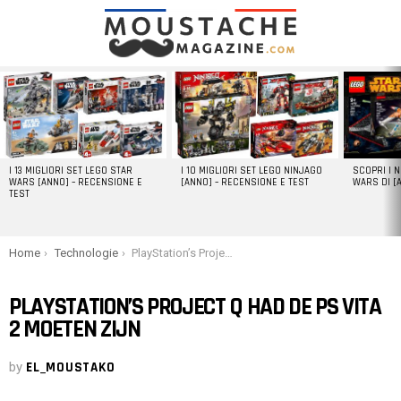
LATEST
STORIES
I 13 MIGLIORI SET LEGO STAR
I 10 MIGLIORI SET LEGO NINJAGO
SCOPRI I 
WARS [ANNO] – RECENSIONE E
[ANNO] – RECENSIONE E TEST
WARS DI [
TEST
You are here:
Home
Technologie
PlayStation’s Project Q had de PS Vita 2 moeten zijn
PLAYSTATION’S PROJECT Q HAD DE PS VITA
2 MOETEN ZIJN
by
EL_MOUSTAKO