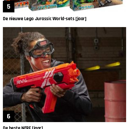
De nieuwe Lego Jurassic World-sets [jaar]
De beste NERF [jaar]