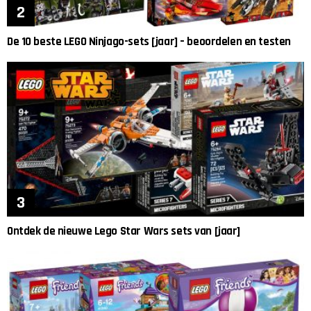
De 10 beste LEGO Ninjago-sets [jaar] – beoordelen en testen
Ontdek de nieuwe Lego Star Wars sets van [jaar]