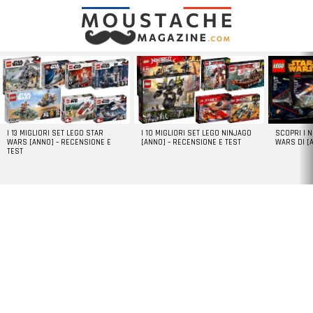
LATEST
STORIES
I 13 MIGLIORI SET LEGO STAR
I 10 MIGLIORI SET LEGO NINJAGO
SCOPRI I 
WARS [ANNO] – RECENSIONE E
[ANNO] – RECENSIONE E TEST
WARS DI [
TEST