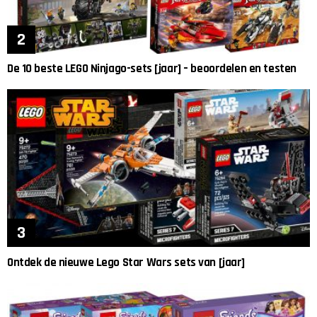
De 10 beste LEGO Ninjago-sets [jaar] – beoordelen en testen
Ontdek de nieuwe Lego Star Wars sets van [jaar]