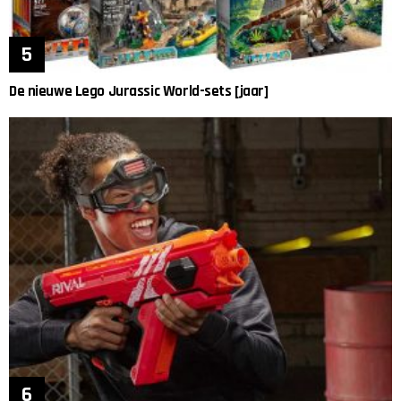
De nieuwe Lego Jurassic World-sets [jaar]