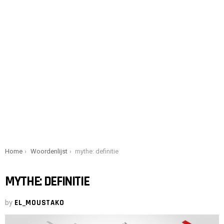
You are here:
Home
Woordenlijst
mythe: definitie
MYTHE: DEFINITIE
by
EL_MOUSTAKO