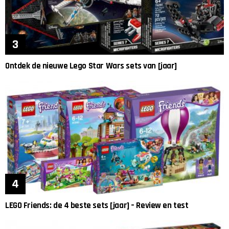
Ontdek de nieuwe Lego Star Wars sets van [jaar]
LEGO Friends: de 4 beste sets [jaar] – Review en test