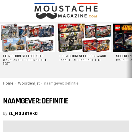
LATEST
STORIES
I 13 MIGLIORI SET LEGO STAR
I 10 MIGLIORI SET LEGO NINJAGO
SCOPRI I 
WARS [ANNO] – RECENSIONE E
[ANNO] – RECENSIONE E TEST
WARS DI [
TEST
You are here:
Home
Woordenlijst
naamgever: definitie
NAAMGEVER: DEFINITIE
by
EL_MOUSTAKO