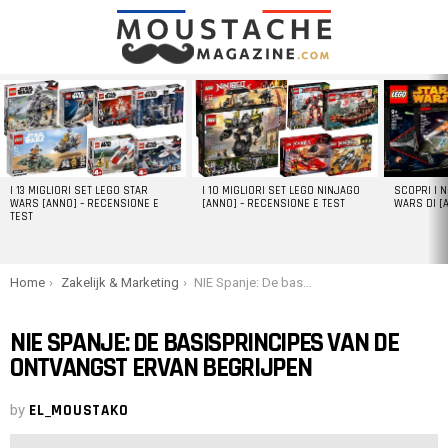
LATEST
STORIES
I 13 MIGLIORI SET LEGO STAR
I 10 MIGLIORI SET LEGO NINJAGO
SCOPRI I 
WARS [ANNO] – RECENSIONE E
[ANNO] – RECENSIONE E TEST
WARS DI [
TEST
You are here:
Home
Zakelijk & Marketing
NIE Spanje: De basisprincipes van de ontvangst ervan begrijpen
NIE SPANJE: DE BASISPRINCIPES VAN DE
ONTVANGST ERVAN BEGRIJPEN
by
EL_MOUSTAKO