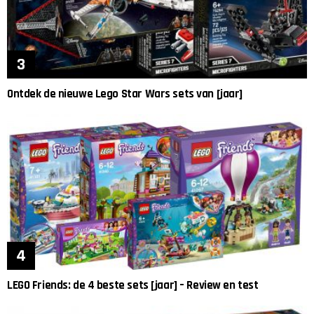
Ontdek de nieuwe Lego Star Wars sets van [jaar]
LEGO Friends: de 4 beste sets [jaar] – Review en test