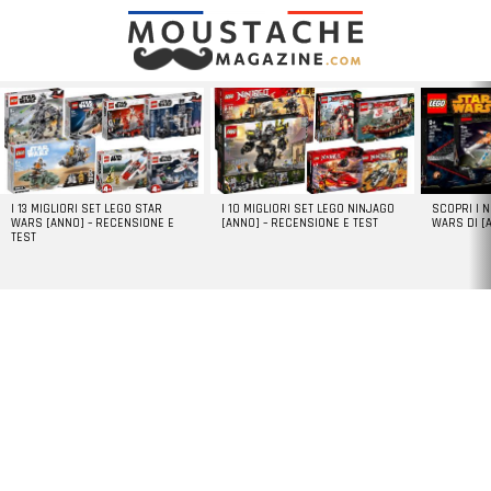
LATEST
STORIES
I 13 MIGLIORI SET LEGO STAR
I 10 MIGLIORI SET LEGO NINJAGO
SCOPRI I 
WARS [ANNO] – RECENSIONE E
[ANNO] – RECENSIONE E TEST
WARS DI [
TEST