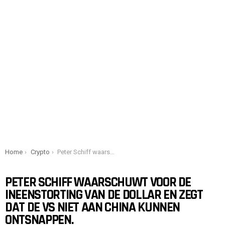
You are here:
Home
Crypto
Peter Schiff waarschuwt voor de ineenstorting van de dollar en zegt dat de VS niet aan China kunnen ontsnappen.
PETER SCHIFF WAARSCHUWT VOOR DE
INEENSTORTING VAN DE DOLLAR EN ZEGT
DAT DE VS NIET AAN CHINA KUNNEN
ONTSNAPPEN.