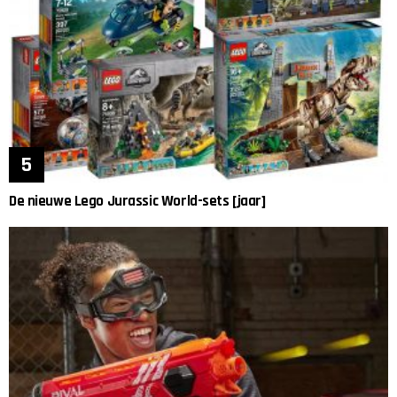
De nieuwe Lego Jurassic World-sets [jaar]