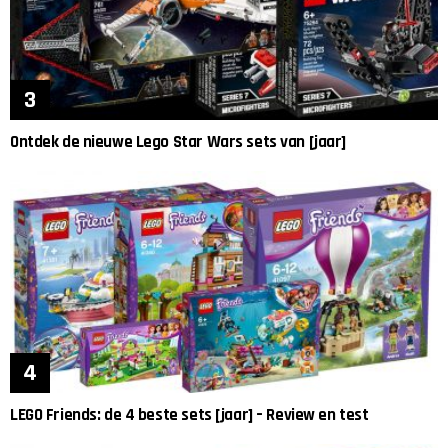
Ontdek de nieuwe Lego Star Wars sets van [jaar]
LEGO Friends: de 4 beste sets [jaar] – Review en test