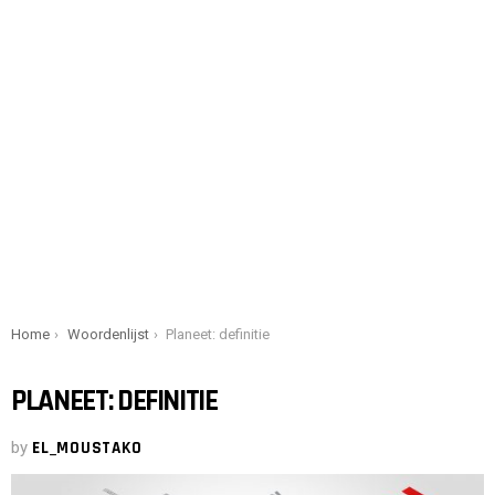
You are here:
Home
Woordenlijst
Planeet: definitie
PLANEET: DEFINITIE
by
EL_MOUSTAKO