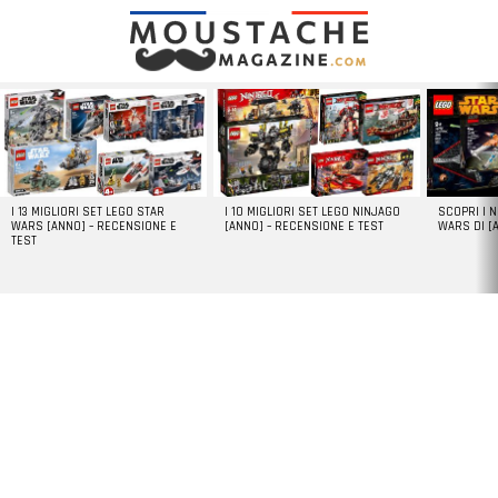
LATEST
STORIES
I 13 MIGLIORI SET LEGO STAR
I 10 MIGLIORI SET LEGO NINJAGO
SCOPRI I 
WARS [ANNO] – RECENSIONE E
[ANNO] – RECENSIONE E TEST
WARS DI [
TEST