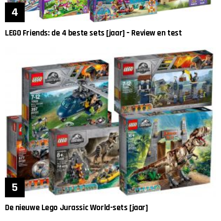
LEGO Friends: de 4 beste sets [jaar] – Review en test
De nieuwe Lego Jurassic World-sets [jaar]