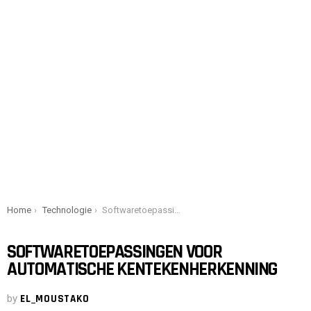
You are here:
Home
Technologie
Softwaretoepassingen voor automatische kentekenherkenning
SOFTWARETOEPASSINGEN VOOR
AUTOMATISCHE KENTEKENHERKENNING
by
EL_MOUSTAKO