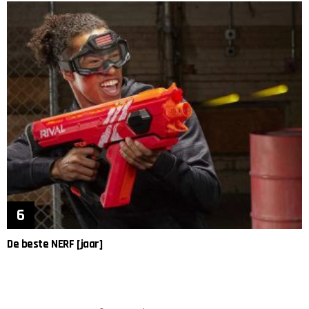
De beste NERF [jaar]