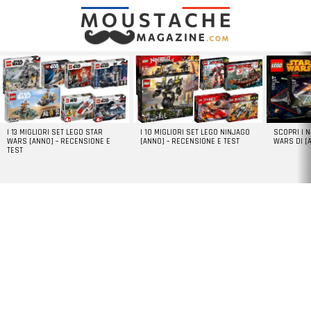
LATEST
STORIES
I 13 MIGLIORI SET LEGO STAR
I 10 MIGLIORI SET LEGO NINJAGO
SCOPRI I 
WARS [ANNO] – RECENSIONE E
[ANNO] – RECENSIONE E TEST
WARS DI [
TEST