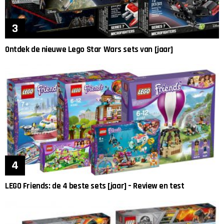
Ontdek de nieuwe Lego Star Wars sets van [jaar]
LEGO Friends: de 4 beste sets [jaar] – Review en test