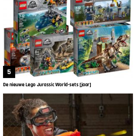
De nieuwe Lego Jurassic World-sets [jaar]