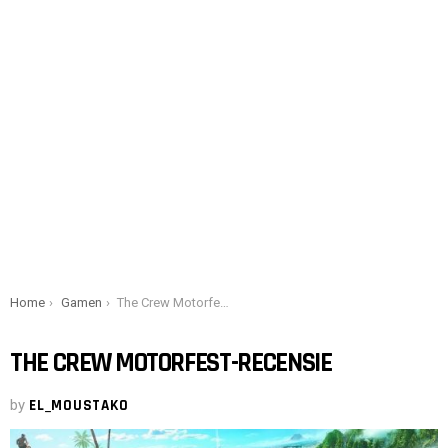
You are here:
Home
Gamen
The Crew Motorfest-recensie
THE CREW MOTORFEST-RECENSIE
by
EL_MOUSTAKO