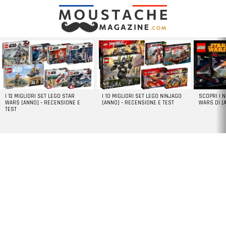
LATEST
STORIES
I 13 MIGLIORI SET LEGO STAR
I 10 MIGLIORI SET LEGO NINJAGO
SCOPRI I 
WARS [ANNO] – RECENSIONE E
[ANNO] – RECENSIONE E TEST
WARS DI [
TEST