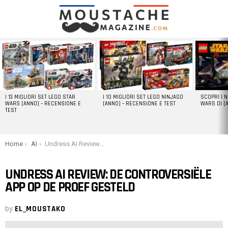
LATEST
STORIES
I 13 MIGLIORI SET LEGO STAR
I 10 MIGLIORI SET LEGO NINJAGO
SCOPRI I 
WARS [ANNO] – RECENSIONE E
[ANNO] – RECENSIONE E TEST
WARS DI [
TEST
You are here:
Home
AI
Undress AI Review: de controversiële app op de proef gesteld
UNDRESS AI REVIEW: DE CONTROVERSIËLE
APP OP DE PROEF GESTELD
by
EL_MOUSTAKO