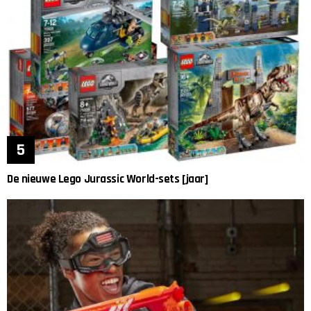
De nieuwe Lego Jurassic World-sets [jaar]