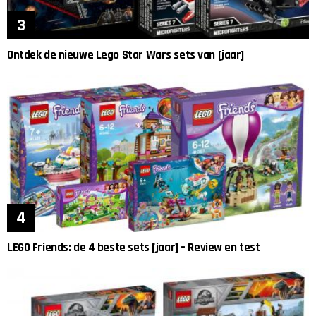
Ontdek de nieuwe Lego Star Wars sets van [jaar]
LEGO Friends: de 4 beste sets [jaar] – Review en test