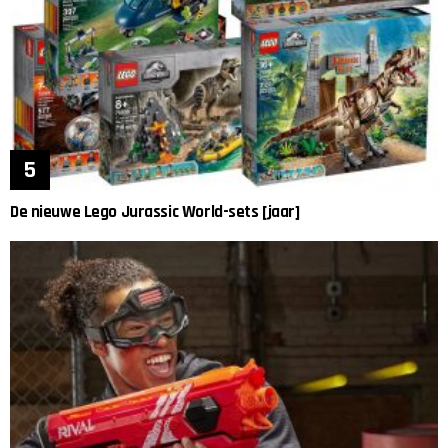
De nieuwe Lego Jurassic World-sets [jaar]