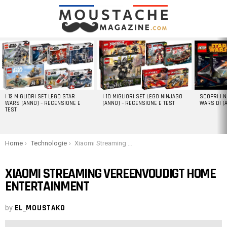
LATEST
STORIES
I 13 MIGLIORI SET LEGO STAR
I 10 MIGLIORI SET LEGO NINJAGO
SCOPRI I 
WARS [ANNO] – RECENSIONE E
[ANNO] – RECENSIONE E TEST
WARS DI [
TEST
You are here:
Home
Technologie
Xiaomi Streaming vereenvoudigt home entertainment
XIAOMI STREAMING VEREENVOUDIGT HOME
ENTERTAINMENT
by
EL_MOUSTAKO