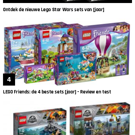
Ontdek de nieuwe Lego Star Wars sets van [jaar]
LEGO Friends: de 4 beste sets [jaar] – Review en test