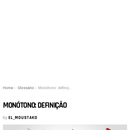
You are here:
Home
Glossário
Monótono: definição
MONÓTONO: DEFINIÇÃO
by
EL_MOUSTAKO