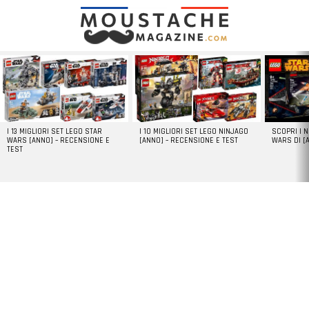
LATEST
STORIES
I 13 MIGLIORI SET LEGO STAR
I 10 MIGLIORI SET LEGO NINJAGO
SCOPRI I 
WARS [ANNO] – RECENSIONE E
[ANNO] – RECENSIONE E TEST
WARS DI [
TEST