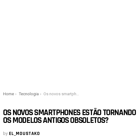
You are here:
Home
Tecnologia
Os novos smartphones estão tornando os modelos antigos obsoletos?
OS NOVOS SMARTPHONES ESTÃO TORNANDO
OS MODELOS ANTIGOS OBSOLETOS?
by
EL_MOUSTAKO