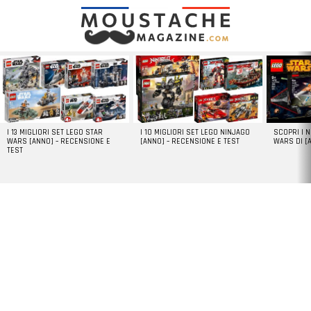
LATEST
STORIES
I 13 MIGLIORI SET LEGO STAR
I 10 MIGLIORI SET LEGO NINJAGO
SCOPRI I 
WARS [ANNO] – RECENSIONE E
[ANNO] – RECENSIONE E TEST
WARS DI [
TEST