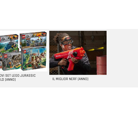
UOVI SET LEGO JURASSIC
IL MIGLIOR NERF [ANNO]
LD [ANNO]