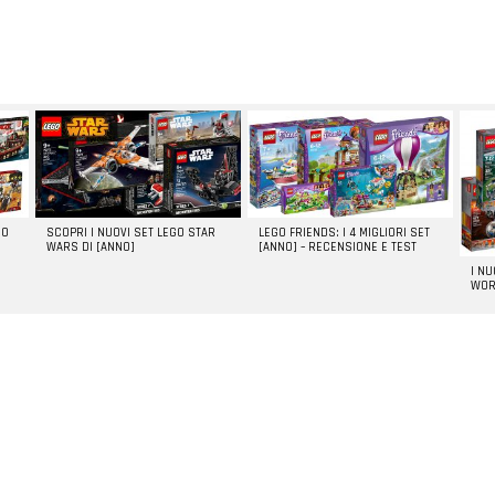
GO
SCOPRI I NUOVI SET LEGO STAR
LEGO FRIENDS: I 4 MIGLIORI SET
WARS DI [ANNO]
[ANNO] – RECENSIONE E TEST
I N
WOR