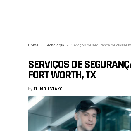
You are here:
Home
Tecnologia
Serviços de segurança de classe mundial em Fort Wo
SERVIÇOS DE SEGURANÇ
FORT WORTH, TX
by
EL_MOUSTAKO