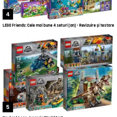
LEGO Friends: Cele mai bune 4 seturi [an] – Revizuire și testare