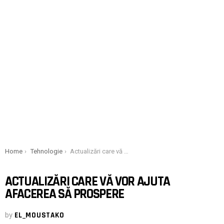
You are here:
Home
Tehnologie
Actualizări care vă vor ajuta afacerea să prospere
ACTUALIZĂRI CARE VĂ VOR AJUTA
AFACEREA SĂ PROSPERE
by
EL_MOUSTAKO