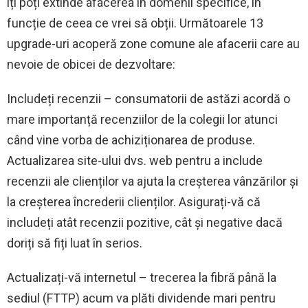
îți poți extinde afacerea în domenii specifice, în
funcție de ceea ce vrei să obții. Următoarele 13
upgrade-uri acoperă zone comune ale afacerii care au
nevoie de obicei de dezvoltare:
Includeți recenzii – consumatorii de astăzi acordă o
mare importanță recenziilor de la colegii lor atunci
când vine vorba de achiziționarea de produse.
Actualizarea site-ului dvs. web pentru a include
recenzii ale clienților va ajuta la creșterea vânzărilor și
la creșterea încrederii clienților. Asigurați-vă că
includeți atât recenzii pozitive, cât și negative dacă
doriți să fiți luat în serios.
Actualizați-vă internetul – trecerea la fibră până la
sediul (FTTP) acum va plăti dividende mari pentru