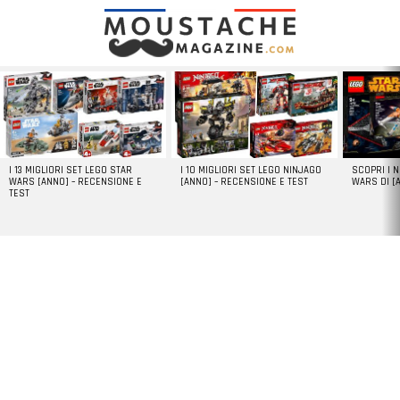
LATEST
STORIES
I 13 MIGLIORI SET LEGO STAR
I 10 MIGLIORI SET LEGO NINJAGO
SCOPRI I 
WARS [ANNO] – RECENSIONE E
[ANNO] – RECENSIONE E TEST
WARS DI [
TEST