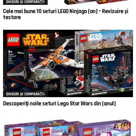
GHIDURI ȘI COMPARAȚII
Cele mai bune 10 seturi LEGO Ninjago [an] – Revizuire și
testare
GHIDURI ȘI COMPARAȚII
Descoperiți noile seturi Lego Star Wars din [anul]