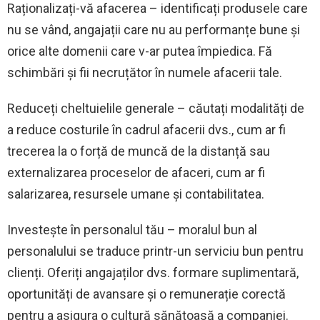
Raționalizați-vă afacerea – identificați produsele care
nu se vând, angajații care nu au performanțe bune și
orice alte domenii care v-ar putea împiedica. Fă
schimbări și fii necruțător în numele afacerii tale.
Reduceți cheltuielile generale – căutați modalități de
a reduce costurile în cadrul afacerii dvs., cum ar fi
trecerea la o forță de muncă de la distanță sau
externalizarea proceselor de afaceri, cum ar fi
salarizarea, resursele umane și contabilitatea.
Investește în personalul tău – moralul bun al
personalului se traduce printr-un serviciu bun pentru
clienți. Oferiți angajaților dvs. formare suplimentară,
oportunități de avansare și o remunerație corectă
pentru a asigura o cultură sănătoasă a companiei.