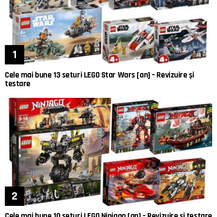
Cele mai bune 13 seturi LEGO Star Wars [an] – Revizuire și
testare
Cele mai bune 10 seturi LEGO Ninjago [an] – Revizuire și testare