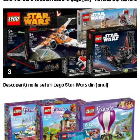
Descoperiți noile seturi Lego Star Wars din [anul]